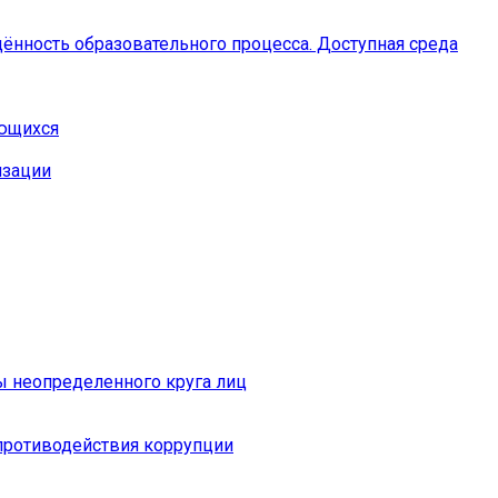
ённость образовательного процесса. Доступная среда
ающихся
изации
ы неопределенного круга лиц
противодействия коррупции