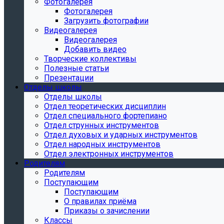
Фотогалерея
Фотогалерея
Загрузить фотографии
Видеогалерея
Видеогалерея
Добавить видео
Творческие коллективы
Полезные статьи
Презентации
Отделы школы
Отделы школы
Отдел теоретических дисциплин
Отдел специального фортепиано
Отдел струнных инструментов
Отдел духовых и ударных инструментов
Отдел народных инструментов
Отдел электронных инструментов
Родителям
Родителям
Поступающим
Поступающим
О правилах приёма
Приказы о зачислении
Классы