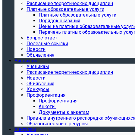
Расписание теоретических дисциплин
Платные образовательные услуги
Платные образовательные услуги
Порядок оказания
Цены на платные образовательные услуг
Перечень платных образовательных услу
Вопрос-ответ
Полезные ссылки
Новости
Объявления
Ученикам
Ученикам
Расписание теоретических дисциплин
Новости
Объявления
Конкурсы
Профориентация
Профориентация
Анкеты
Документы к анкетам
Правила внутреннего распорядка обучающихс
Образовательные ресурсы
Учителям