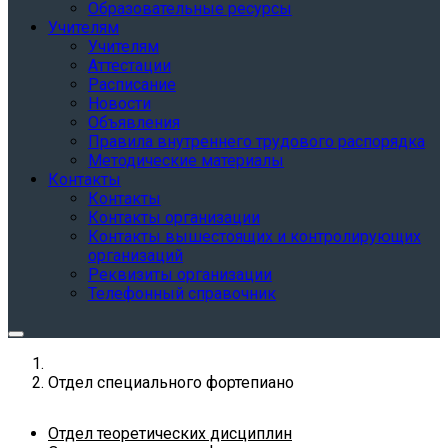
Образовательные ресурсы
Учителям
Учителям
Аттестации
Расписание
Новости
Объявления
Правила внутреннего трудового распорядка
Методические материалы
Контакты
Контакты
Контакты организации
Контакты вышестоящих и контролирующих
организаций
Реквизиты организации
Телефонный справочник
Отдел специального фортепиано
Отдел теоретических дисциплин