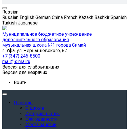
Russian
Russian
English
German
China
French
Kazakh
Bashkir
Spanish
Turkish
Japanese
Муниципальное бюджетное учреждение
дополнительного образования
музыкальная школа №1 города Симай
г. Уфа, ул. Чернышевского, 82
+7 (347) 246-8500
mail@simai.ru
Версия для слабовидящих
Версия для незрячих
Войти
О школе
О школе
История школы
Благодарности
Места занятий