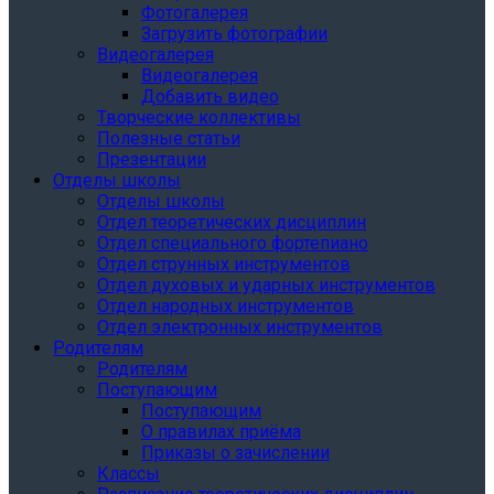
Фотогалерея
Загрузить фотографии
Видеогалерея
Видеогалерея
Добавить видео
Творческие коллективы
Полезные статьи
Презентации
Отделы школы
Отделы школы
Отдел теоретических дисциплин
Отдел специального фортепиано
Отдел струнных инструментов
Отдел духовых и ударных инструментов
Отдел народных инструментов
Отдел электронных инструментов
Родителям
Родителям
Поступающим
Поступающим
О правилах приёма
Приказы о зачислении
Классы