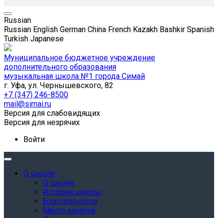
Russian
Russian
English
German
China
French
Kazakh
Bashkir
Spanish
Turkish
Japanese
Муниципальное бюджетное учреждение
дополнительного образования
музыкальная школа №1 города Симай
г. Уфа, ул. Чернышевского, 82
+7 (347) 246-8500
mail@simai.ru
Версия для слабовидящих
Версия для незрячих
Войти
О школе
О школе
История школы
Благодарности
Места занятий