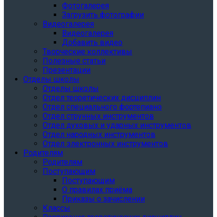
Фотогалерея
Загрузить фотографии
Видеогалерея
Видеогалерея
Добавить видео
Творческие коллективы
Полезные статьи
Презентации
Отделы школы
Отделы школы
Отдел теоретических дисциплин
Отдел специального фортепиано
Отдел струнных инструментов
Отдел духовых и ударных инструментов
Отдел народных инструментов
Отдел электронных инструментов
Родителям
Родителям
Поступающим
Поступающим
О правилах приёма
Приказы о зачислении
Классы