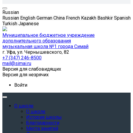
Russian
Russian
English
German
China
French
Kazakh
Bashkir
Spanish
Turkish
Japanese
Муниципальное бюджетное учреждение
дополнительного образования
музыкальная школа №1 города Симай
г. Уфа, ул. Чернышевского, 82
+7 (347) 246-8500
mail@simai.ru
Версия для слабовидящих
Версия для незрячих
Войти
О школе
О школе
История школы
Благодарности
Места занятий