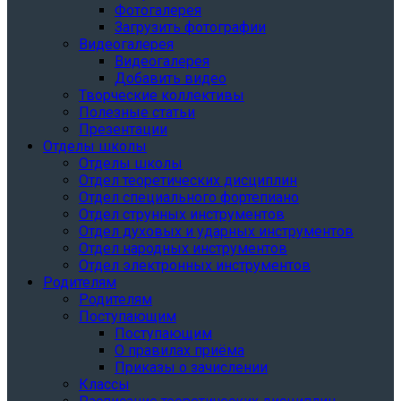
Фотогалерея
Загрузить фотографии
Видеогалерея
Видеогалерея
Добавить видео
Творческие коллективы
Полезные статьи
Презентации
Отделы школы
Отделы школы
Отдел теоретических дисциплин
Отдел специального фортепиано
Отдел струнных инструментов
Отдел духовых и ударных инструментов
Отдел народных инструментов
Отдел электронных инструментов
Родителям
Родителям
Поступающим
Поступающим
О правилах приёма
Приказы о зачислении
Классы