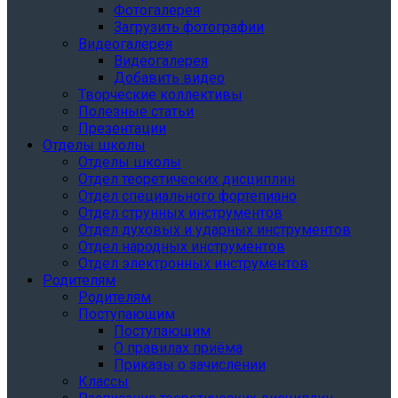
Фотогалерея
Загрузить фотографии
Видеогалерея
Видеогалерея
Добавить видео
Творческие коллективы
Полезные статьи
Презентации
Отделы школы
Отделы школы
Отдел теоретических дисциплин
Отдел специального фортепиано
Отдел струнных инструментов
Отдел духовых и ударных инструментов
Отдел народных инструментов
Отдел электронных инструментов
Родителям
Родителям
Поступающим
Поступающим
О правилах приёма
Приказы о зачислении
Классы