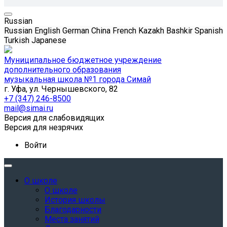
Russian
Russian
English
German
China
French
Kazakh
Bashkir
Spanish
Turkish
Japanese
Муниципальное бюджетное учреждение
дополнительного образования
музыкальная школа №1 города Симай
г. Уфа, ул. Чернышевского, 82
+7 (347) 246-8500
mail@simai.ru
Версия для слабовидящих
Версия для незрячих
Войти
О школе
О школе
История школы
Благодарности
Места занятий