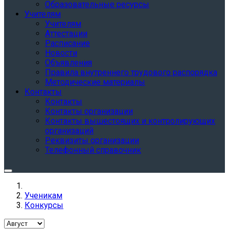
Образовательные ресурсы
Учителям
Учителям
Аттестации
Расписание
Новости
Объявления
Правила внутреннего трудового распорядка
Методические материалы
Контакты
Контакты
Контакты организации
Контакты вышестоящих и контролирующих
организаций
Реквизиты организации
Телефонный справочник
Ученикам
Конкурсы