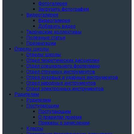
Фотогалерея
Загрузить фотографии
Видеогалерея
Видеогалерея
Добавить видео
Творческие коллективы
Полезные статьи
Презентации
Отделы школы
Отделы школы
Отдел теоретических дисциплин
Отдел специального фортепиано
Отдел струнных инструментов
Отдел духовых и ударных инструментов
Отдел народных инструментов
Отдел электронных инструментов
Родителям
Родителям
Поступающим
Поступающим
О правилах приёма
Приказы о зачислении
Классы