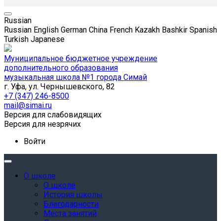
Russian
Russian
English
German
China
French
Kazakh
Bashkir
Spanish
Turkish
Japanese
Муниципальное бюджетное учреждение
дополнительного образования
музыкальная школа №1 города Симай
г. Уфа, ул. Чернышевского, 82
+7 (347) 246-8500
mail@simai.ru
Версия для слабовидящих
Версия для незрячих
Войти
О школе
О школе
История школы
Благодарности
Места занятий