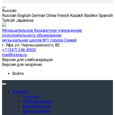
Russian
Russian
English
German
China
French
Kazakh
Bashkir
Spanish
Turkish
Japanese
Муниципальное бюджетное учреждение
дополнительного образования
музыкальная школа №1 города Симай
г. Уфа, ул. Чернышевского, 82
+7 (347) 246-8500
mail@simai.ru
Версия для слабовидящих
Версия для незрячих
Войти
О школе
О школе
История школы
Благодарности
Места занятий