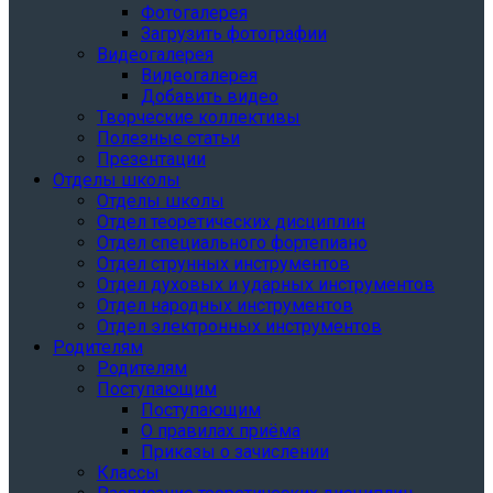
Фотогалерея
Загрузить фотографии
Видеогалерея
Видеогалерея
Добавить видео
Творческие коллективы
Полезные статьи
Презентации
Отделы школы
Отделы школы
Отдел теоретических дисциплин
Отдел специального фортепиано
Отдел струнных инструментов
Отдел духовых и ударных инструментов
Отдел народных инструментов
Отдел электронных инструментов
Родителям
Родителям
Поступающим
Поступающим
О правилах приёма
Приказы о зачислении
Классы