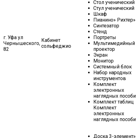
Стол ученический
Стул ученический
Шкаф
Пианино» Рихтер»
Синтезатор
Стенд
г. Уфа ул
Портреты
Кабинет
Чернышеского,
Мультимедийный
сольфеджио
82
проектор
Экран
Монитор
Системный блок
Набор народных
инструментов
Комплект
электронных
наглядных пособи
Комплект таблиц
Комплект
электронных
наглядных пособи
Доска 3-элементн