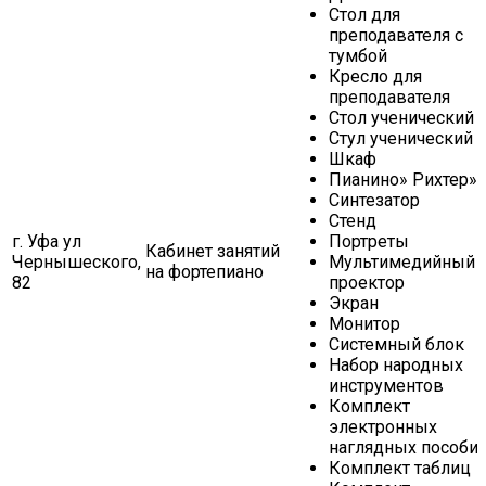
Стол для
преподавателя с
тумбой
Кресло для
преподавателя
Стол ученический
Стул ученический
Шкаф
Пианино» Рихтер»
Синтезатор
Стенд
г. Уфа ул
Портреты
Кабинет занятий
Чернышеского,
Мультимедийный
на фортепиано
82
проектор
Экран
Монитор
Системный блок
Набор народных
инструментов
Комплект
электронных
наглядных пособи
Комплект таблиц