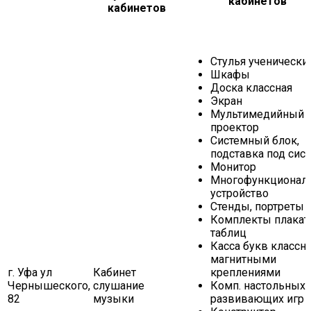
кабинетов
кабинетов
Стулья ученически
Шкафы
Доска классная
Экран
Мультимедийный
проектор
Системный блок,
подставка под сист
Монитор
Многофункционал
устройство
Стенды, портреты
Комплекты плакат
таблиц
Касса букв классна
магнитными
г. Уфа ул
Кабинет
креплениями
Чернышеского,
слушание
Комп. настольных
82
музыки
развивающих игр