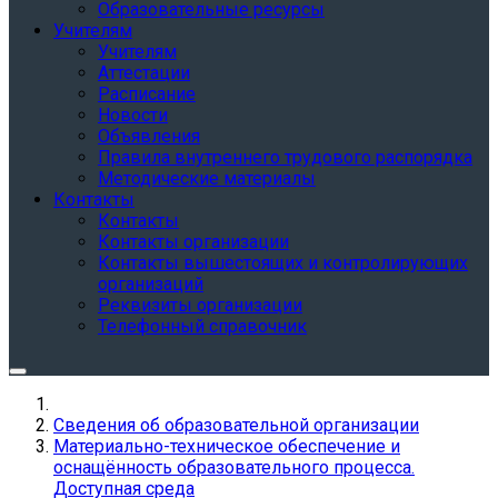
Образовательные ресурсы
Учителям
Учителям
Аттестации
Расписание
Новости
Объявления
Правила внутреннего трудового распорядка
Методические материалы
Контакты
Контакты
Контакты организации
Контакты вышестоящих и контролирующих
организаций
Реквизиты организации
Телефонный справочник
Сведения об образовательной организации
Материально-техническое обеспечение и
оснащённость образовательного процесса.
Доступная среда