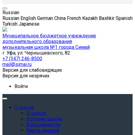
Russian
Russian
English
German
China
French
Kazakh
Bashkir
Spanish
Turkish
Japanese
Муниципальное бюджетное учреждение
дополнительного образования
музыкальная школа №1 города Симай
г. Уфа, ул. Чернышевского, 82
+7 (347) 246-8500
mail@simai.ru
Версия для слабовидящих
Версия для незрячих
Войти
О школе
О школе
История школы
Благодарности
Места занятий