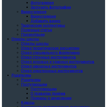
Фотогалерея
Загрузить фотографии
Видеогалерея
Видеогалерея
Добавить видео
Творческие коллективы
Полезные статьи
Презентации
Отделы школы
Отделы школы
Отдел теоретических дисциплин
Отдел специального фортепиано
Отдел струнных инструментов
Отдел духовых и ударных инструментов
Отдел народных инструментов
Отдел электронных инструментов
Родителям
Родителям
Поступающим
Поступающим
О правилах приёма
Приказы о зачислении
Классы