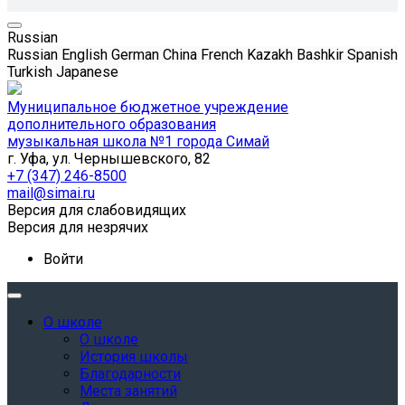
Russian
Russian
English
German
China
French
Kazakh
Bashkir
Spanish
Turkish
Japanese
Муниципальное бюджетное учреждение
дополнительного образования
музыкальная школа №1 города Симай
г. Уфа, ул. Чернышевского, 82
+7 (347) 246-8500
mail@simai.ru
Версия для слабовидящих
Версия для незрячих
Войти
О школе
О школе
История школы
Благодарности
Места занятий