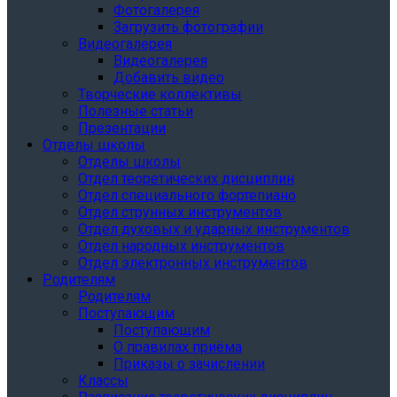
Фотогалерея
Загрузить фотографии
Видеогалерея
Видеогалерея
Добавить видео
Творческие коллективы
Полезные статьи
Презентации
Отделы школы
Отделы школы
Отдел теоретических дисциплин
Отдел специального фортепиано
Отдел струнных инструментов
Отдел духовых и ударных инструментов
Отдел народных инструментов
Отдел электронных инструментов
Родителям
Родителям
Поступающим
Поступающим
О правилах приёма
Приказы о зачислении
Классы