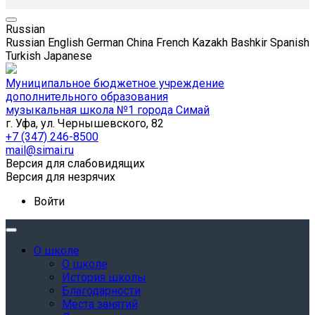
Russian
Russian
English
German
China
French
Kazakh
Bashkir
Spanish
Turkish
Japanese
Муниципальное бюджетное учреждение
дополнительного образования
музыкальная школа №1 города Симай
г. Уфа, ул. Чернышевского, 82
+7 (347) 246-8500
mail@simai.ru
Версия для слабовидящих
Версия для незрячих
Войти
О школе
О школе
История школы
Благодарности
Места занятий