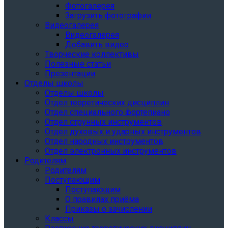
Фотогалерея
Загрузить фотографии
Видеогалерея
Видеогалерея
Добавить видео
Творческие коллективы
Полезные статьи
Презентации
Отделы школы
Отделы школы
Отдел теоретических дисциплин
Отдел специального фортепиано
Отдел струнных инструментов
Отдел духовых и ударных инструментов
Отдел народных инструментов
Отдел электронных инструментов
Родителям
Родителям
Поступающим
Поступающим
О правилах приёма
Приказы о зачислении
Классы