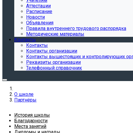
Учителям
Аттестации
Расписание
Новости
Объявления
Правила внутреннего трудового распорядка
Методические материалы
Контакты
Контакты
Контакты организации
Контакты вышестоящих и контролирующих ор
Реквизиты организации
Телефонный справочник
О школе
Партнёры
История школы
Благодарности
Места занятий
Дипломы и награды