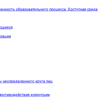
ённость образовательного процесса. Доступная среда
ающихся
изации
ы неопределенного круга лиц
противодействия коррупции