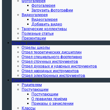
Фотогалерея
Фотогалерея
Загрузить фотографии
Видеогалерея
Видеогалерея
Добавить видео
Творческие коллективы
Полезные статьи
Презентации
Отделы школы
Отделы школы
Отдел теоретических дисциплин
Отдел специального фортепиано
Отдел струнных инструментов
Отдел духовых и ударных инструментов
Отдел народных инструментов
Отдел электронных инструментов
Родителям
Родителям
Поступающим
Поступающим
О правилах приёма
Приказы о зачислении
Классы