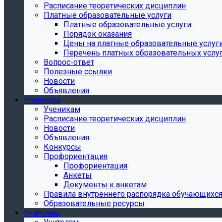
Расписание теоретических дисциплин
Платные образовательные услуги
Платные образовательные услуги
Порядок оказания
Цены на платные образовательные услуг
Перечень платных образовательных услу
Вопрос-ответ
Полезные ссылки
Новости
Объявления
Ученикам
Ученикам
Расписание теоретических дисциплин
Новости
Объявления
Конкурсы
Профориентация
Профориентация
Анкеты
Документы к анкетам
Правила внутреннего распорядка обучающихс
Образовательные ресурсы
Учителям