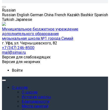
Russian
Russian
English
German
China
French
Kazakh
Bashkir
Spanish
Turkish
Japanese
Муниципальное бюджетное учреждение
дополнительного образования
музыкальная школа №1 города Симай
г. Уфа, ул. Чернышевского, 82
+7 (347) 246-8500
mail@simai.ru
Версия для слабовидящих
Версия для незрячих
Войти
О школе
О школе
История школы
Благодарности
Места занятий