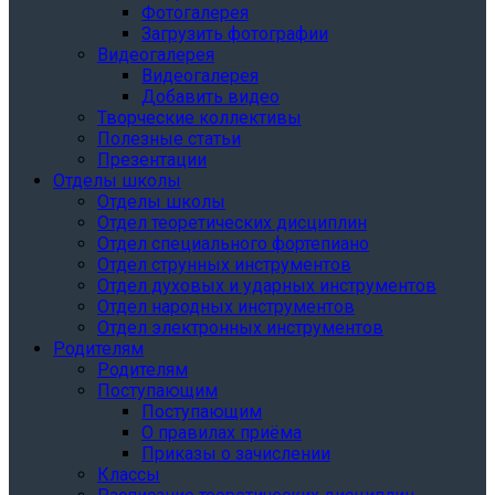
Фотогалерея
Загрузить фотографии
Видеогалерея
Видеогалерея
Добавить видео
Творческие коллективы
Полезные статьи
Презентации
Отделы школы
Отделы школы
Отдел теоретических дисциплин
Отдел специального фортепиано
Отдел струнных инструментов
Отдел духовых и ударных инструментов
Отдел народных инструментов
Отдел электронных инструментов
Родителям
Родителям
Поступающим
Поступающим
О правилах приёма
Приказы о зачислении
Классы