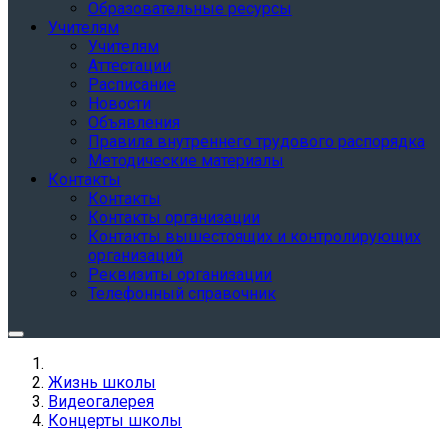
Образовательные ресурсы
Учителям
Учителям
Аттестации
Расписание
Новости
Объявления
Правила внутреннего трудового распорядка
Методические материалы
Контакты
Контакты
Контакты организации
Контакты вышестоящих и контролирующих
организаций
Реквизиты организации
Телефонный справочник
Жизнь школы
Видеогалерея
Концерты школы