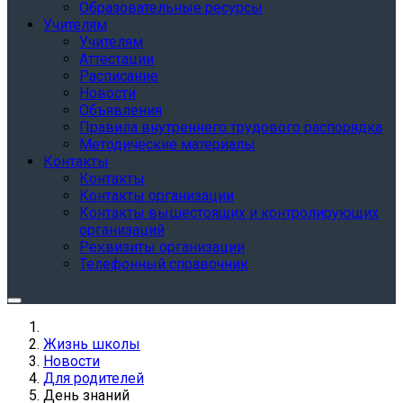
Образовательные ресурсы
Учителям
Учителям
Аттестации
Расписание
Новости
Объявления
Правила внутреннего трудового распорядка
Методические материалы
Контакты
Контакты
Контакты организации
Контакты вышестоящих и контролирующих
организаций
Реквизиты организации
Телефонный справочник
Жизнь школы
Новости
Для родителей
День знаний