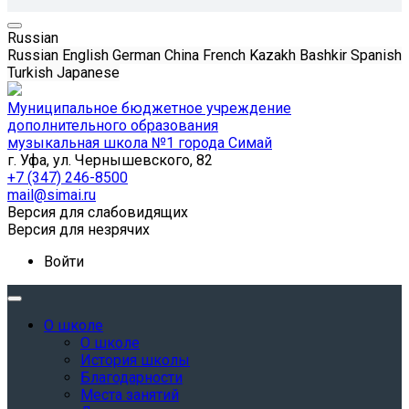
Russian
Russian
English
German
China
French
Kazakh
Bashkir
Spanish
Turkish
Japanese
Муниципальное бюджетное учреждение
дополнительного образования
музыкальная школа №1 города Симай
г. Уфа, ул. Чернышевского, 82
+7 (347) 246-8500
mail@simai.ru
Версия для слабовидящих
Версия для незрячих
Войти
О школе
О школе
История школы
Благодарности
Места занятий