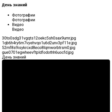
День знаний
Фотографии
Фотографии
Видео
Видео
30to0sdg31vgqts12oekc5sh0sax9umr.jpg
1qb6h4ry6m7vyehvqo1u6d2unv3pf11e.jpg
52mf8s9isykrcxd8eco8lqmworbtrsm0.jpg
gue0701egwheevftpldfodothh6uocfd.jpg
День знаний