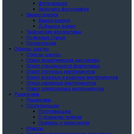
Фотогалерея
Загрузить фотографии
Видеогалерея
Видеогалерея
Добавить видео
Творческие коллективы
Полезные статьи
Презентации
Отделы школы
Отделы школы
Отдел теоретических дисциплин
Отдел специального фортепиано
Отдел струнных инструментов
Отдел духовых и ударных инструментов
Отдел народных инструментов
Отдел электронных инструментов
Родителям
Родителям
Поступающим
Поступающим
О правилах приёма
Приказы о зачислении
Классы