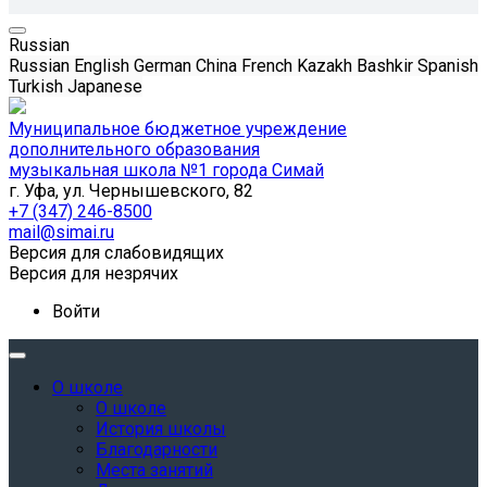
Russian
Russian
English
German
China
French
Kazakh
Bashkir
Spanish
Turkish
Japanese
Муниципальное бюджетное учреждение
дополнительного образования
музыкальная школа №1 города Симай
г. Уфа, ул. Чернышевского, 82
+7 (347) 246-8500
mail@simai.ru
Версия для слабовидящих
Версия для незрячих
Войти
О школе
О школе
История школы
Благодарности
Места занятий