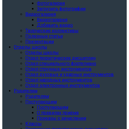
Фотогалерея
Загрузить фотографии
Видеогалерея
Видеогалерея
Добавить видео
Творческие коллективы
Полезные статьи
Презентации
Отделы школы
Отделы школы
Отдел теоретических дисциплин
Отдел специального фортепиано
Отдел струнных инструментов
Отдел духовых и ударных инструментов
Отдел народных инструментов
Отдел электронных инструментов
Родителям
Родителям
Поступающим
Поступающим
О правилах приёма
Приказы о зачислении
Классы