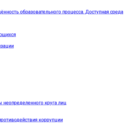
ённость образовательного процесса. Доступная среда
ающихся
изации
ы неопределенного круга лиц
противодействия коррупции