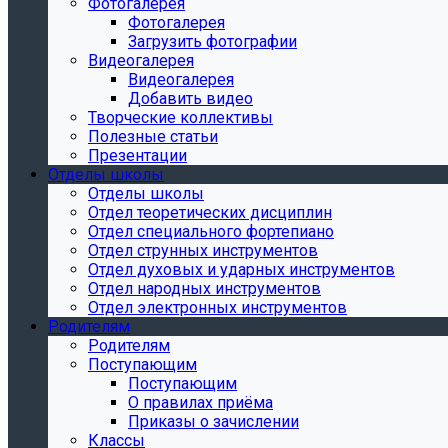
Фотогалерея
Фотогалерея
Загрузить фотографии
Видеогалерея
Видеогалерея
Добавить видео
Творческие коллективы
Полезные статьи
Презентации
Отделы школы
Отделы школы
Отдел теоретических дисциплин
Отдел специального фортепиано
Отдел струнных инструментов
Отдел духовых и ударных инструментов
Отдел народных инструментов
Отдел электронных инструментов
Родителям
Родителям
Поступающим
Поступающим
О правилах приёма
Приказы о зачислении
Классы