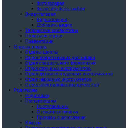
Фотогалерея
Загрузить фотографии
Видеогалерея
Видеогалерея
Добавить видео
Творческие коллективы
Полезные статьи
Презентации
Отделы школы
Отделы школы
Отдел теоретических дисциплин
Отдел специального фортепиано
Отдел струнных инструментов
Отдел духовых и ударных инструментов
Отдел народных инструментов
Отдел электронных инструментов
Родителям
Родителям
Поступающим
Поступающим
О правилах приёма
Приказы о зачислении
Классы