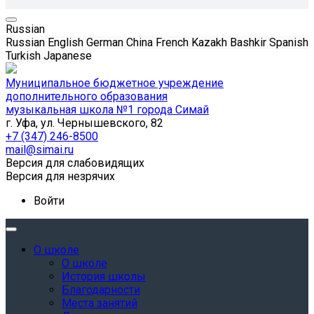
Russian
Russian
English
German
China
French
Kazakh
Bashkir
Spanish
Turkish
Japanese
Муниципальное бюджетное учреждение
дополнительного образования
музыкальная школа №1 города Симай
г. Уфа, ул. Чернышевского, 82
+7 (347) 246-8500
mail@simai.ru
Версия для слабовидящих
Версия для незрячих
Войти
О школе
О школе
История школы
Благодарности
Места занятий