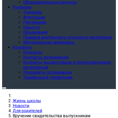
Образовательные ресурсы
Учителям
Учителям
Аттестации
Расписание
Новости
Объявления
Правила внутреннего трудового распорядка
Методические материалы
Контакты
Контакты
Контакты организации
Контакты вышестоящих и контролирующих
организаций
Реквизиты организации
Телефонный справочник
Жизнь школы
Новости
Для родителей
Вручение свидетельства выпускникам